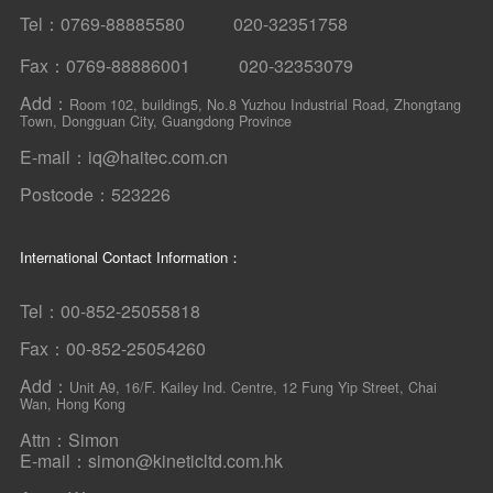
Tel：0769-88885580 020-32351758
Fax：0769-88886001 020-32353079
Add：
Room 102, building5, No.8 Yuzhou Industrial Road, Zhongtang
Town, Dongguan City, Guangdong Province
E-mail：iq@haitec.com.cn
Postcode：523226
International Contact Information：
Tel：00-852-25055818
Fax：00-852-25054260
Add：
Unit A9, 16/F. Kailey Ind. Centre, 12 Fung Yip Street, Chai
Wan, Hong Kong
Attn：Simon
E-mail：simon@kineticltd.com.hk