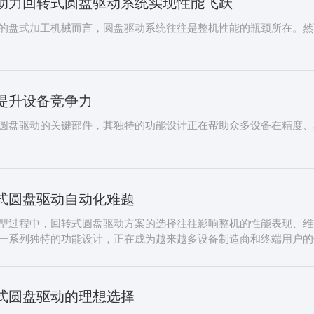
助力回转式圆盘驱动系统实现性能飞跃
的盘式加工机械而言，圆盘驱动系统往往是整机性能的瓶颈所在。然
提升设备竞争力
圆盘驱动的关键部件，其独特的功能设计正在帮助众多设备在精度、
式圆盘驱动自动化难题
型过程中，回转式圆盘驱动方案的选择往往影响整机的性能表现、维
一系列独特的功能设计，正在成为越来越多设备制造商和终端用户的
式圆盘驱动的理想选择