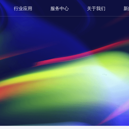
行业应用
服务中心
关于我们
新