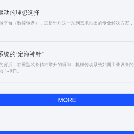
驱动的理想选择
转平台（数控转盘），正是针对这一系列需求推出的专业解决方案，
统的“定海神针”
的背后，在重型装备精准举升的瞬间，机械传动系统如同工业设备的
核心枢纽。
MORE