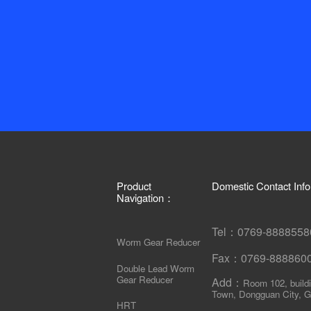
Product
Domestic Contact Inf
Navigation：
Tel：0769-88885
Worm Gear Reducer
Fax：0769-88886
Double Lead Worm
Gear Reducer
Add：
Room 102, build
Town, Dongguan City, G
HRT