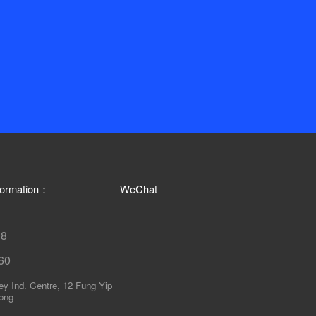
nformation：
WeChat
18
60
ley Ind. Centre, 12 Fung Yip
ong