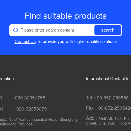
Find suitable products
search
Contact Us
To provide you with higher quality solutions
ormation：
International Contact I
580 020-32351758
Tel：00-852-250558
Fax：00-852-250542
001 020-32353079
Add：
Unit A9, 16/F. Kai
ing5, No.8 Yuzhou Industrial Road, Zhongtang
Street, Chai Wan, Hong K
uangdong Province