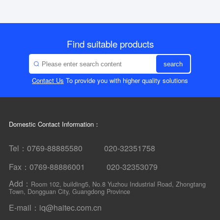
Find suitable products
search
Contact Us
To provide you with higher quality solutions
Domestic Contact Information：
Tel：0769-88885580 020-32351758
Fax：0769-88886001 020-32353079
Add：
Room 102, building5, No.8 Yuzhou Industrial Road, Zhongtang
Town, Dongguan City, Guangdong Province
E-mail：iq@haitec.com.cn