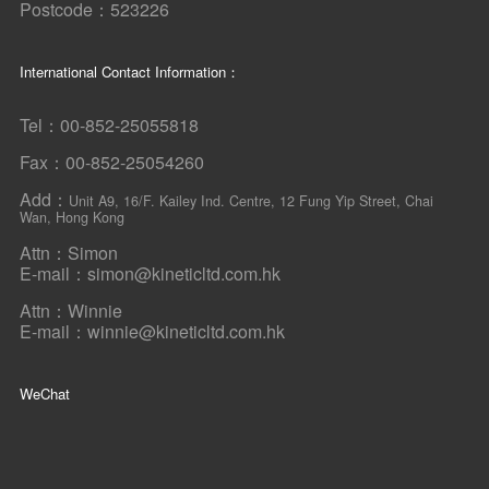
Postcode：523226
International Contact Information：
Tel：00-852-25055818
Fax：00-852-25054260
Add：
Unit A9, 16/F. Kailey Ind. Centre, 12 Fung Yip Street, Chai
Wan, Hong Kong
Attn：Simon
E-mail：simon@kineticltd.com.hk
Attn：Winnie
E-mail：winnie@kineticltd.com.hk
WeChat