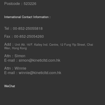
Postcode：523226
International Contact Information：
Tel：00-852-25055818
Fax：00-852-25054260
Add：
Unit A9, 16/F. Kailey Ind. Centre, 12 Fung Yip Street, Chai
Wan, Hong Kong
Attn：Simon
E-mail：simon@kineticltd.com.hk
Attn：Winnie
E-mail：winnie@kineticltd.com.hk
WeChat