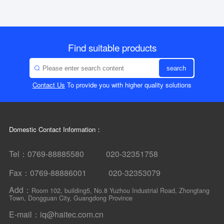
Find suitable products
search
Contact Us
To provide you with higher quality solutions
Domestic Contact Information：
Tel：0769-88885580 020-32351758
Fax：0769-88886001 020-32353079
Add：
Room 102, building5, No.8 Yuzhou Industrial Road, Zhongtang
Town, Dongguan City, Guangdong Province
E-mail：iq@haitec.com.cn