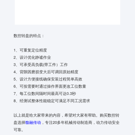
数控转盘的特点：
1、可重复定位精度
2、设计优化静谧作业
3、可承受高负载(带工件）工作
4、背隙因磨损变大后可调回原始精度
5、设计方便接线确保安装过程简单高效
6、可按需要时通过操作界面更改工位数量
7、每工位数间隔时间最高可达0.3秒
8、经测试整体性能稳定可满足不同工况需求
以上就是给大家带来的内容，希望对大家有帮助。购买数控转
盘选择
馥融传动
，专注20多年机械传动制造商，动力传动安全
可靠。