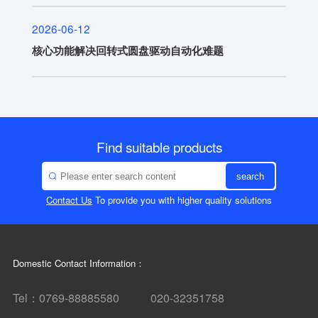
2026-06-12
核心功能解决回转式圆盘驱动自动化难题
Find suitable products
search
Contact Us
To provide you with higher quality solutions
Domestic Contact Information：
Tel：0769-88885580 020-32351758