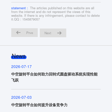
statement：
The articles published on this website are all
from the internet and do not represent the views of this
website. If there is any infringement, please contact to delete
it.QQ：1545879057
Prve
Next
News
2026-07-17
中空旋转平台如何助力回转式圆盘驱动系统实现性能
飞跃
2026-07-03
中空旋转平台如何提升设备竞争力