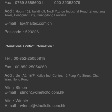
Fax：0769-88886001 020-32353079
Add：
Room 102, building5, No.8 Yuzhou Industrial Road, Zhongtang
Town, Dongguan City, Guangdong Province
E-mail：iq@haitec.com.cn
Postcode：523226
International Contact Information：
Tel：00-852-25055818
Fax：00-852-25054260
Add：
Unit A9, 16/F. Kailey Ind. Centre, 12 Fung Yip Street, Chai
Wan, Hong Kong
Attn：Simon
E-mail：simon@kineticltd.com.hk
Attn：Winnie
E-mail：winnie@kineticltd.com.hk