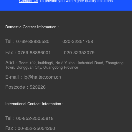
Contact Us
To provide you with higher quality solutions
Domestic Contact Information：
Tel：0769-88885580 020-32351758
Fax：0769-88886001 020-32353079
Add：
Room 102, building5, No.8 Yuzhou Industrial Road, Zhongtang
Town, Dongguan City, Guangdong Province
E-mail：iq@haitec.com.cn
Postcode：523226
International Contact Information：
Tel：00-852-25055818
Fax：00-852-25054260