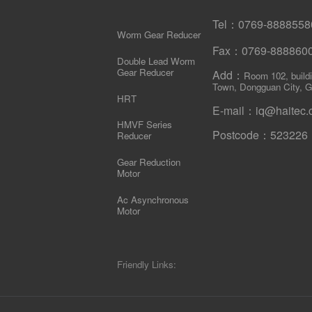
Tel：0769-88885
Worm Gear Reducer
Fax：0769-88886
Double Lead Worm
Gear Reducer
Add：
Room 102, build
Town, Dongguan City, G
HRT
E-mail：iq@haitec.
HMVF Series
Postcode：523226
Reducer
Gear Reduction
Motor
Ac Asynchronous
Motor
Friendly Links: