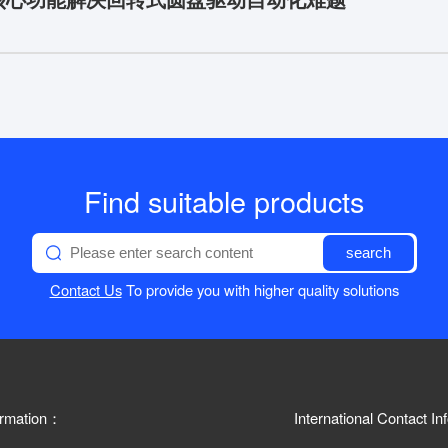
Find suitable products
search
Contact Us
To provide you with higher quality solutions
ormation：
International Contact I