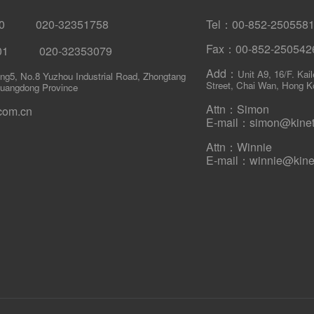
580 020-32351758
Tel：00-852-250558
Fax：00-852-250542
001 020-32353079
Add：
Unit A9, 16/F. Kai
ing5, No.8 Yuzhou Industrial Road, Zhongtang
Street, Chai Wan, Hong K
uangdong Province
Attn：Simon
com.cn
E-mail：simon@kineti
Attn：Winnie
E-mail：winnie@kinet