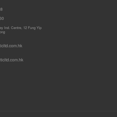
18
60
ley Ind. Centre, 12 Fung Yip
ong
cltd.com.hk
icltd.com.hk