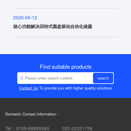
2026-06-12
核心功能解决回转式圆盘驱动自动化难题
Find suitable products
search
Contact Us
To provide you with higher quality solutions
Domestic Contact Information：
Tel：0769-88885580 020-32351758