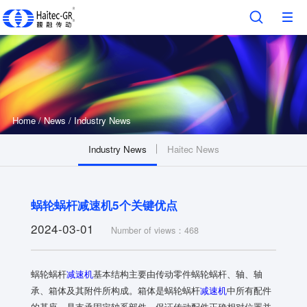
Home
/
News
/
Industry News
Industry News
Haitec News
蜗轮蜗杆减速机5个关键优点
2024-03-01
Number of views：468
蜗轮蜗杆
减速机
基本结构主要由传动零件蜗轮蜗杆、轴、轴
承、箱体及其附件所构成。箱体是蜗轮蜗杆
减速机
中所有配件
的基座，是支承固定轴系部件、保证传动配件正确相对位置并