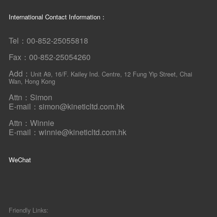
International Contact Information：
Tel：00-852-25055818
Fax：00-852-25054260
Add：
Unit A9, 16/F. Kailey Ind. Centre, 12 Fung Yip Street, Chai
Wan, Hong Kong
Attn：Simon
E-mail：simon@kineticltd.com.hk
Attn：Winnie
E-mail：winnie@kineticltd.com.hk
WeChat
Friendly Links: