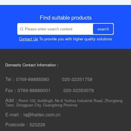
Find suitable products
search
Contact Us
To provide you with higher quality solutions
Domestic Contact Information：
Tel：0769-88885580 020-32351758
Fax：0769-88886001 020-32353079
Add：
Room 102, building5, No.8 Yuzhou Industrial Road, Zhongtang
Town, Dongguan City, Guangdong Province
E-mail：iq@haitec.com.cn
Postcode：523226