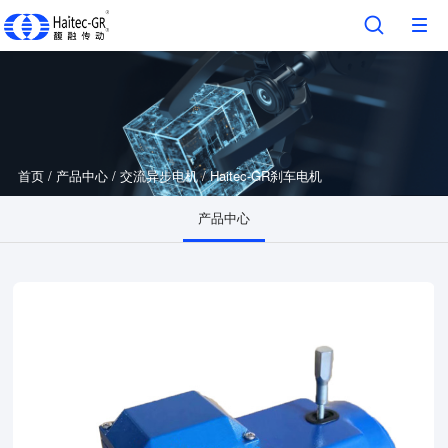
首页
/
产品中心
/
交流异步电机
/
Haitec-GR刹车电机
产品中心