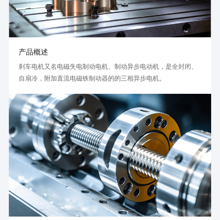
产品概述
刹车电机又名电磁失电制动电机、制动异步电动机，是全封闭、
自扇冷，附加直流电磁铁制动器的的三相异步电机。