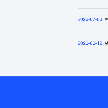
2026-07-03
2026-06-12