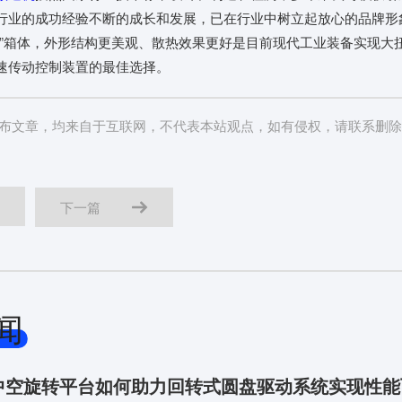
行业的成功经验不断的成长和发展，已在行业中树立起放心的品牌形
型”箱体，外形结构更美观、散热效果更好是目前现代工业装备实现大
速传动控制装置的最佳选择。
布文章，均来自于互联网，不代表本站观点，如有侵权，请联系删除
下一篇
闻
中空旋转平台如何助力回转式圆盘驱动系统实现性能