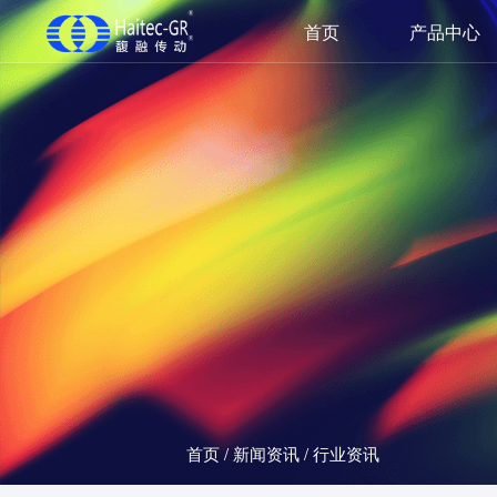
首页
产品中心
首页
/
新闻资讯
/
行业资讯