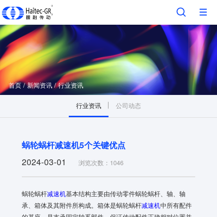
首页
/
新闻资讯
/
行业资讯
行业资讯
公司动态
蜗轮蜗杆减速机5个关键优点
2024-03-01
浏览次数：1046
蜗轮蜗杆
减速机
基本结构主要由传动零件蜗轮蜗杆、轴、轴
承、箱体及其附件所构成。箱体是蜗轮蜗杆
减速机
中所有配件
的基座，是支承固定轴系部件、保证传动配件正确相对位置并