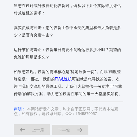
当您在设计或升级自动化设备时，请从以下几个实际维度评估
对减速机的需求：
真实负载与冲击：您的设备工作中承受的典型和最大负载是多
少？是否有突发冲击？
运行节拍与寿命：设备每日需要不间断运行多少小时？期望的
免维护周期是多久？
如果您发现，设备的需求核心是“稳定压倒一切”，而非“精度登
峰造极”，那么，我们的
RV减速机
可能就是您寻找的答案。欢
迎与我们交流您的具体工况。让我们为您提供一份专注于“可靠
传动”的解决方案，助力您的设备在车间的每一天都坚实如初。
声明：
本网站所发布文章，均来自于互联网，不代表本站观
点，如有侵权，请联系删除。QQ：1545879057
上一篇
下一篇