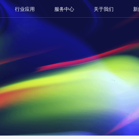
行业应用
服务中心
关于我们
新