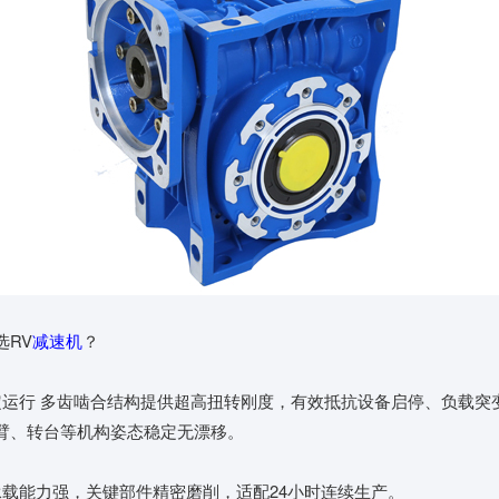
选RV
减速机
？
定运行 多齿啮合结构提供超高扭转刚度，有效抵抗设备启停、负载突
臂、转台等机构姿态稳定无漂移。
承载能力强，关键部件精密磨削，适配24小时连续生产。