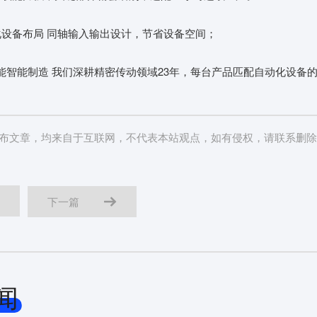
化设备布局 同轴输入输出设计，节省设备空间；
能智能制造 我们深耕精密传动领域23年，每台产品匹配自动化设备
布文章，均来自于互联网，不代表本站观点，如有侵权，请联系删除
下一篇
闻