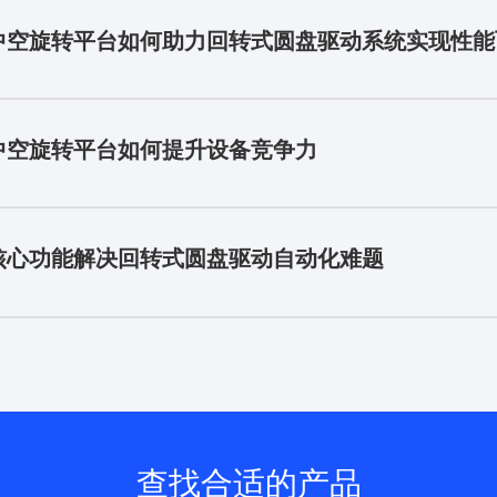
中空旋转平台如何助力回转式圆盘驱动系统实现性能
中空旋转平台如何提升设备竞争力
核心功能解决回转式圆盘驱动自动化难题
查找合适的产品