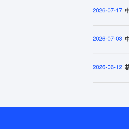
2026-07-17
2026-07-03
2026-06-12