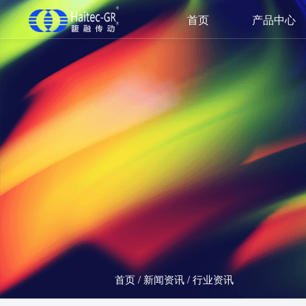
首页
产品中心
首页
/
新闻资讯
/
行业资讯