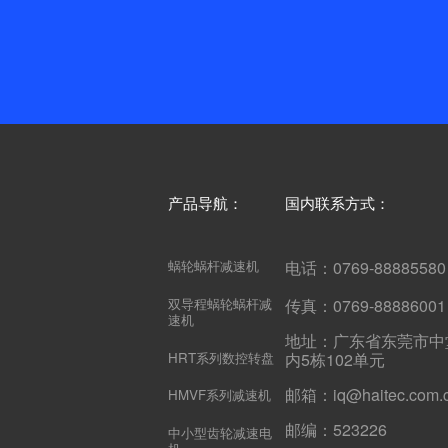
产品导航：
国内联系方式：
蜗轮蜗杆减速机
电话：0769-8888558
双导程蜗轮蜗杆减
传真：0769-8888600
速机
地址：广东省东莞市中
HRT系列数控转盘
内5栋102单元
邮箱：iq@haitec.com.
HMVF系列减速机
邮编：523226
中小型齿轮减速电