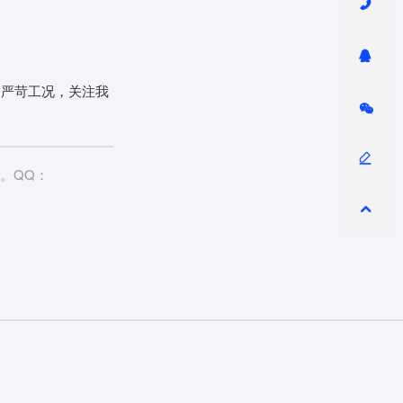
的严苛工况，关注我
。QQ：