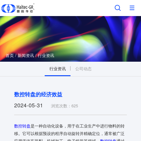
首页
/
新闻资讯
/
行业资讯
行业资讯
公司动态
数控转盘的经济效益
2024-05-31
浏览次数：625
数控转盘
是一种自动化设备，用于在工业生产中进行物料的转
移。它可以根据预设的程序自动旋转并精确定位，通常被广泛
应用于汽车装配、机械加工、电子组装等领域。
数控转盘
通过