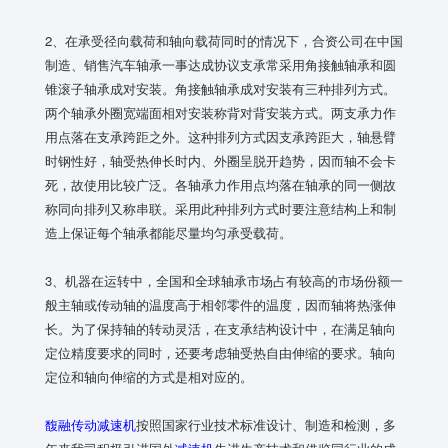
2、在承受径向载荷和轴向载荷同时的情况下，合资公司在中国
制造、销售汽车轴承一事达成协议支承常采用角接触轴承和圆
锥滚子轴承成对安装。角接触轴承成对安装有三种排列方式。
两个轴承外圈宽端面相对安装称背对背安装方式。两支承力作
用点落在支承跨距之外。这种排列方式因支承跨距大，轴悬臂
时钢性好，轴受热伸长时内、外圈呈脱开趋势，因而轴不会卡
死，故使用比较广泛。各轴承力作用点均落在轴承的同一侧故
称同向排列又称串联。采用此种排列方式时要注意结构上和制
造上保证每个轴承都能尽量均匀承受载荷。
3、机器在运转中，全国和全球轴承市场占有较高的市场份额一
般主轴或传动轴的温度高于相邻零件的温度，因而轴将热涨伸
长。为了保持轴的转动灵活，在支承结构设计中，在满足轴向
定位精度要求的同时，还要考虑轴受热自由伸缩的要求。轴向
定位和轴向伸缩的方式是相对应的。
馥融传动
减速机
按照国家行业技术标准设计、制造和检测，多