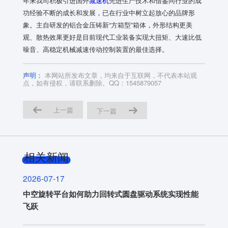
年来我司积极引进国外
减速机
先进生产技术和借鉴同行业的成
功经验不断的成长和发展，已在行业中树立起放心的品牌形
象。主自研发的铝合金压铸新“方箱型”箱体，外形结构更美
观、散热效果更好是目前现代工业装备实现大扭矩、大速比低
噪音、高稳定机械减速传动控制装置的最佳选择。
声明：
本网站所发布文章，均来自于互联网，不代表本站观
点，如有侵权，请联系删除。QQ：1545879057
上一篇
下一篇
相关新闻
2026-07-17
中空旋转平台如何助力回转式圆盘驱动系统实现性能
飞跃